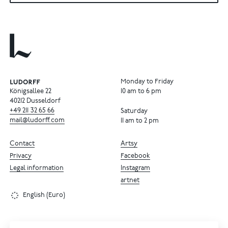
Monday to Friday
Königsallee 22
10 am to 6 pm
40212 Dusseldorf
+49
211
32
65
66
Saturday
mail@ludorff.com
11 am to 2 pm
Contact
Artsy
Privacy
Facebook
Legal information
Instagram
artnet
English (Euro)