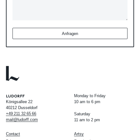
Anfragen
Monday to Friday
Königsallee 22
10 am to 6 pm
40212 Dusseldorf
+49
211
32
65
66
Saturday
mail@ludorff.com
11 am to 2 pm
Contact
Artsy