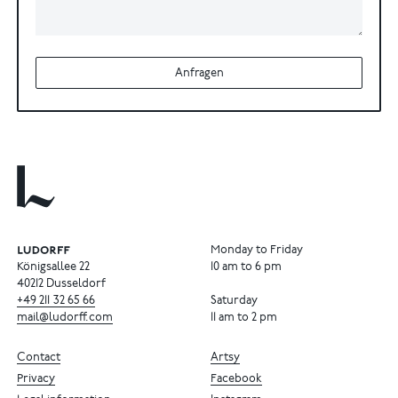
Anfragen
Monday to Friday
Königsallee 22
10 am to 6 pm
40212 Dusseldorf
+49
211
32
65
66
Saturday
mail@ludorff.com
11 am to 2 pm
Contact
Artsy
Privacy
Facebook