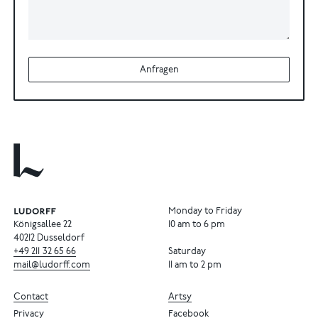
Anfragen
Monday to Friday
Königsallee 22
10 am to 6 pm
40212 Dusseldorf
+49
211
32
65
66
Saturday
mail@ludorff.com
11 am to 2 pm
Contact
Artsy
Privacy
Facebook