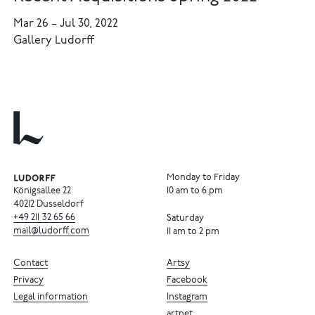
Mar 26
–
Jul 30, 2022
Gallery Ludorff
Monday to Friday
Königsallee 22
10 am to 6 pm
40212 Dusseldorf
+49
211
32
65
66
Saturday
mail@ludorff.com
11 am to 2 pm
Contact
Artsy
Privacy
Facebook
Legal information
Instagram
artnet