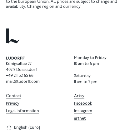
to the European Union. All prices are subject to change and
availability.
Change region and currency
Monday to Friday
Königsallee 22
10 am to 6 pm
40212 Dusseldorf
+49
211
32
65
66
Saturday
mail@ludorff.com
11 am to 2 pm
Contact
Artsy
Privacy
Facebook
Legal information
Instagram
artnet
English (Euro)