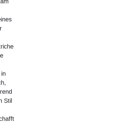
n am
eines
r
riche
ie
 in
ch,
hrend
 Stil
chafft