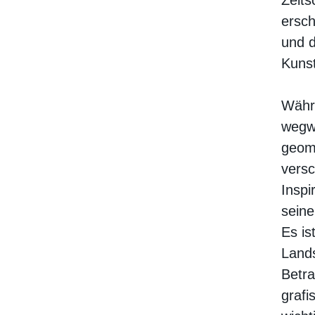
ersch
und d
Kunst
Währe
wegwe
geome
versc
Inspi
sein
Es is
Lands
Betra
grafi