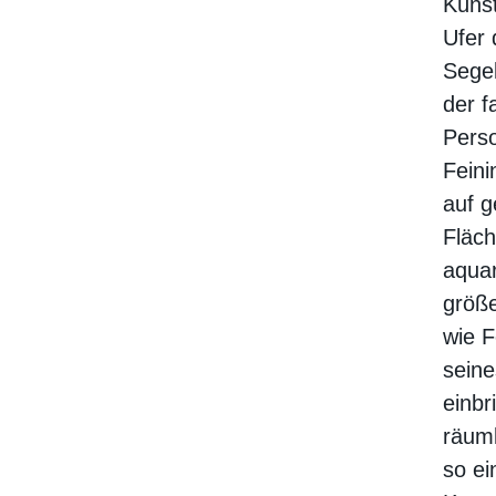
Künst
Ufer 
Segel
der f
Perso
Feini
auf g
Fläc
aquar
größe
wie F
seine
einbr
räuml
so ei