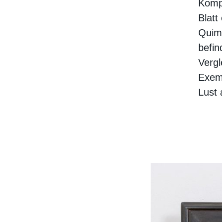
Komp
Blatt
Quimp
befin
Vergl
Exemp
Lust 