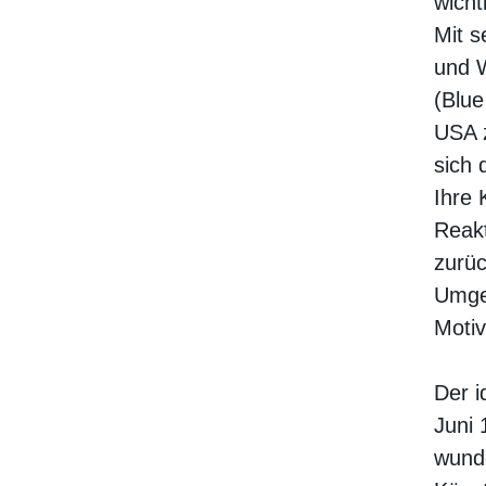
wicht
Mit s
und W
(Blue
USA z
sich 
Ihre 
Reakt
zurüc
Umgeb
Motiv
Der i
Juni 
wunde