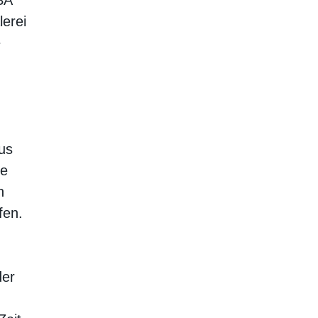
lerei
e
us
ge
n
fen.
der