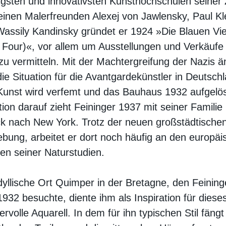
igsten und innovativsten Kunsthochschulen seiner Z
einen Malerfreunden Alexej von Jawlensky, Paul Kl
assily Kandinsky gründet er 1924 »Die Blauen Vie
 Four)«, vor allem um Ausstellungen und Verkäufe 
u vermitteln. Mit der Machtergreifung der Nazis ä
die Situation für die Avantgardekünstler in Deutsch
Kunst wird verfemt und das Bauhaus 1932 aufgelös
ion darauf zieht Feininger 1937 mit seiner Familie
k nach New York. Trotz der neuen großstädtische
ung, arbeitet er dort noch häufig an den europäi
en seiner Naturstudien.
dyllische Ort Quimper in der Bretagne, den Feining
1932 besuchte, diente ihm als Inspiration für diese
rvolle Aquarell. In dem für ihn typischen Stil fängt