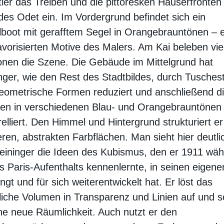
ler das Treiben und die pittoresken Häuserfronte
des Odet ein. Im Vordergrund befindet sich ein
boot mit gerafftem Segel in Orangebrauntönen – 
avorisierten Motive des Malers. Am Kai beleben vie
nen die Szene. Die Gebäude im Mittelgrund hat
nger, wie den Rest des Stadtbildes, durch Tuschest
eometrische Formen reduziert und anschließend d
hen in verschiedenen Blau- und Orangebrauntönen
elliert. Den Himmel und Hintergrund strukturiert er
ren, abstrakten Farbflächen. Man sieht hier deutli
eininger die Ideen des Kubismus, den er 1911 wä
s Paris-Aufenthalts kennenlernte, in seinen eigenen
ingt und für sich weiterentwickelt hat. Er löst das
iche Volumen in Transparenz und Linien auf und s
ne neue Räumlichkeit. Auch nutzt er den