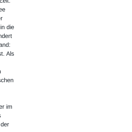
eit.
ee
r
in die
ndert
land:
t. Als
n
schen
er im
s
 der