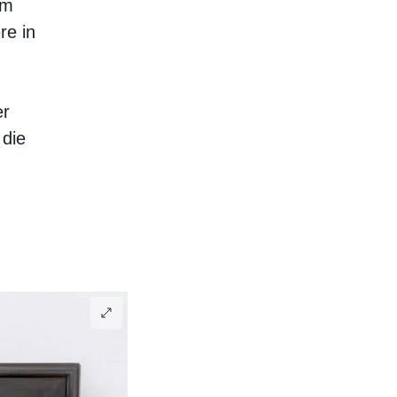
em
re in
er
 die