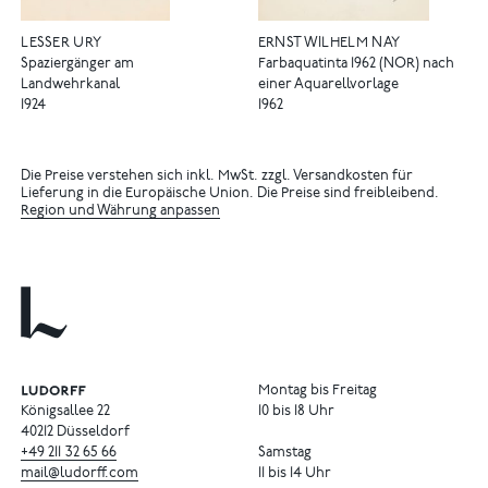
LESSER URY
ERNST WILHELM NAY
Spaziergänger am
Farbaquatinta 1962 (NOR) nach
Landwehrkanal
einer Aquarellvorlage
1924
1962
Die Preise verstehen sich inkl. MwSt. zzgl. Versandkosten für
Lieferung in die Europäische Union. Die Preise sind freibleibend.
Region und Währung anpassen
Montag bis Freitag
Königsallee 22
10 bis 18 Uhr
40212 Düsseldorf
+49
211
32
65
66
Samstag
mail@ludorff.com
11 bis 14 Uhr