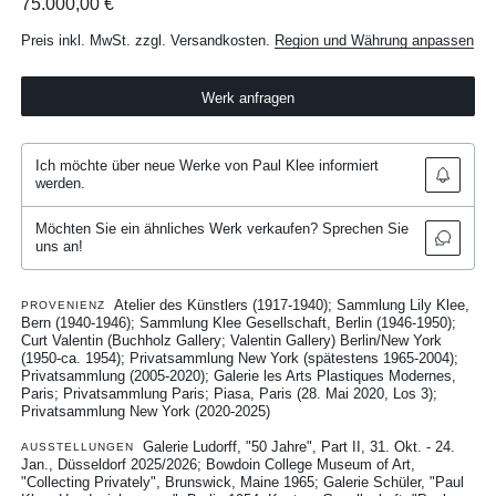
75.000,00 €
Preis inkl. MwSt. zzgl. Versandkosten.
Region und Währung anpassen
Werk anfragen
Ich möchte über neue Werke von Paul Klee informiert
werden.
Möchten Sie ein ähnliches Werk verkaufen? Sprechen Sie
uns an!
Atelier des Künstlers (1917-1940); Sammlung Lily Klee,
PROVENIENZ
Bern (1940-1946); Sammlung Klee Gesellschaft, Berlin (1946-1950);
Curt Valentin (Buchholz Gallery; Valentin Gallery) Berlin/New York
(1950-ca. 1954); Privatsammlung New York (spätestens 1965-2004);
Privatsammlung (2005-2020); Galerie les Arts Plastiques Modernes,
Paris; Privatsammlung Paris; Piasa, Paris (28. Mai 2020, Los 3);
Privatsammlung New York (2020-2025)
Galerie Ludorff, "50 Jahre", Part II, 31. Okt. - 24.
AUSSTELLUNGEN
Jan., Düsseldorf 2025/2026
Bowdoin College Museum of Art,
"Collecting Privately", Brunswick, Maine 1965
Galerie Schüler, "Paul