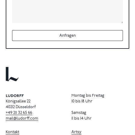
Anfragen
Montag bis Freitag
Königsallee 22
10 bis 18 Uhr
40212 Düsseldorf
+49
211
32
65
66
Samstag
mail@ludorff.com
11 bis 14 Uhr
Kontakt
Artsy