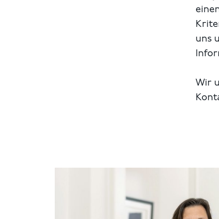
einen
Krite
uns 
Info
Wir u
Kont