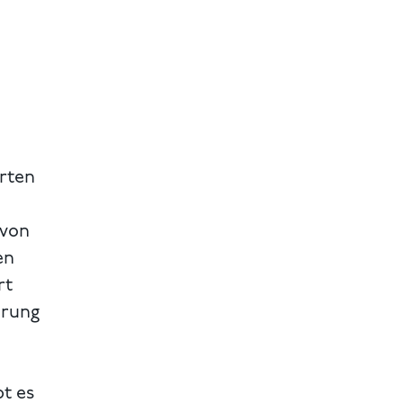
irten
 von
en
rt
hrung
bt es