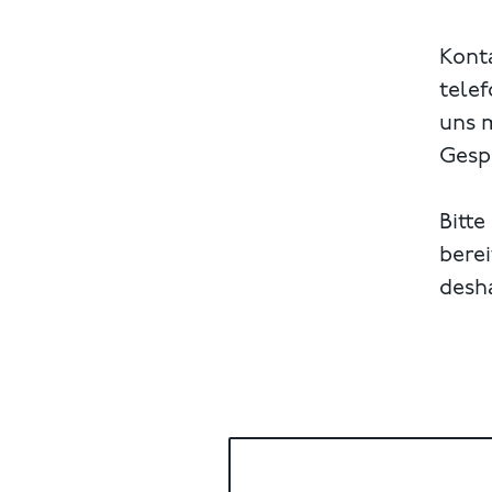
Konta
telef
uns 
Gespr
Bitte
berei
desh