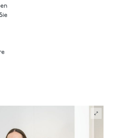
hen
Sie
re