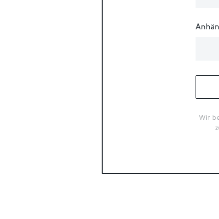
Anhän
Wir be
z