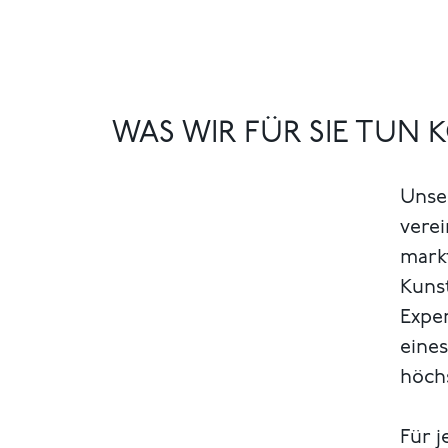
WAS WIR FÜR SIE TUN
Unse
verei
markt
Kuns
Exper
eines
höch
Für j