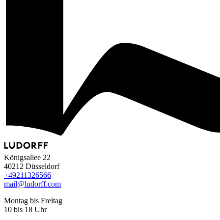
Königsallee 22
40212 Düsseldorf
+49
211
32
65
66
mail@ludorff.com
Montag bis Freitag
10 bis 18 Uhr