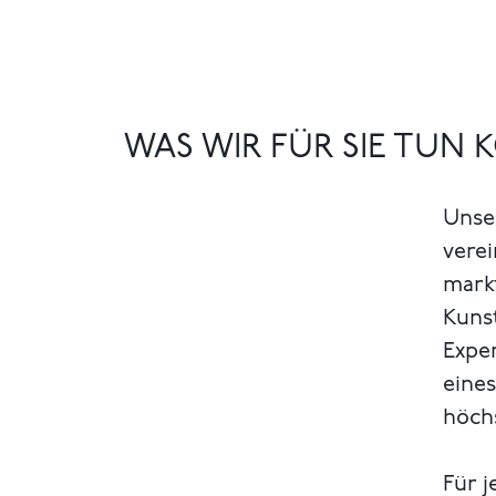
WAS WIR FÜR SIE TUN
Unse
verei
markt
Kuns
Exper
eines
höch
Für j