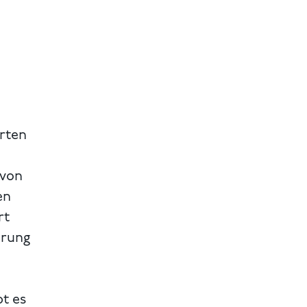
irten
 von
en
rt
hrung
bt es