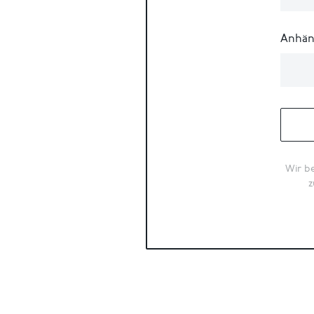
Anhän
Wir be
z