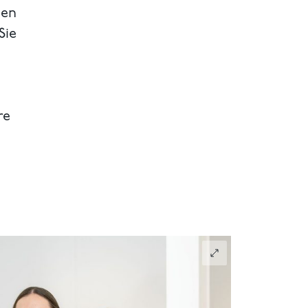
hen
Sie
re