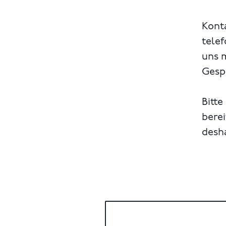
Konta
telef
uns 
Gespr
Bitte
berei
desh