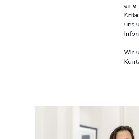
einen
Krite
uns 
Info
Wir u
Kont