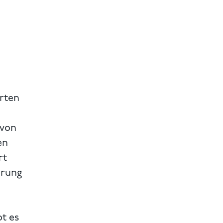
irten
 von
en
rt
hrung
bt es