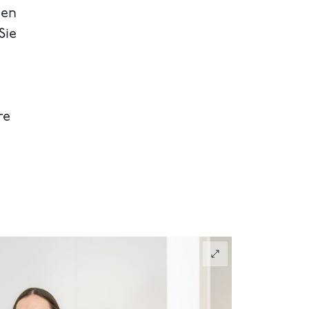
hen
Sie
re