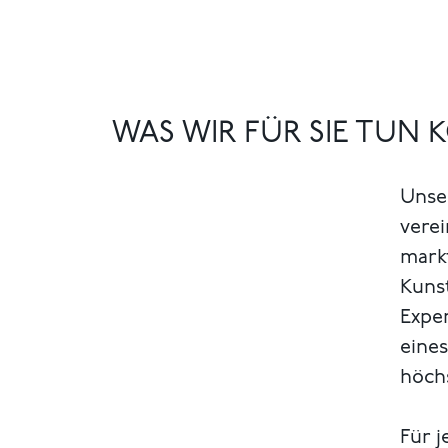
WAS WIR FÜR SIE TUN
Unse
verei
markt
Kuns
Exper
eines
höch
Für j