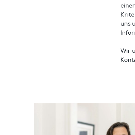
einen
Krite
uns 
Info
Wir u
Kont