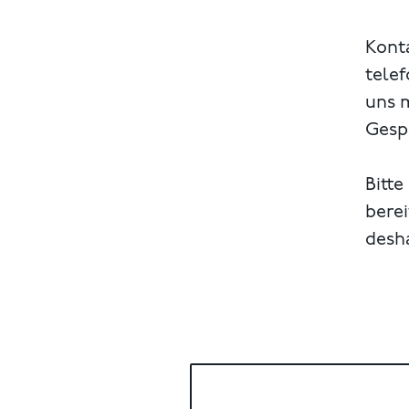
Konta
telef
uns 
Gespr
Bitte
berei
desh