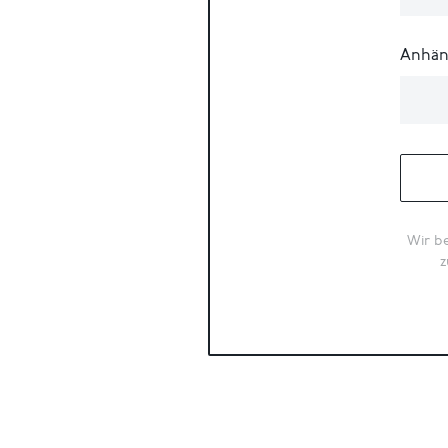
Anhän
Wir be
z