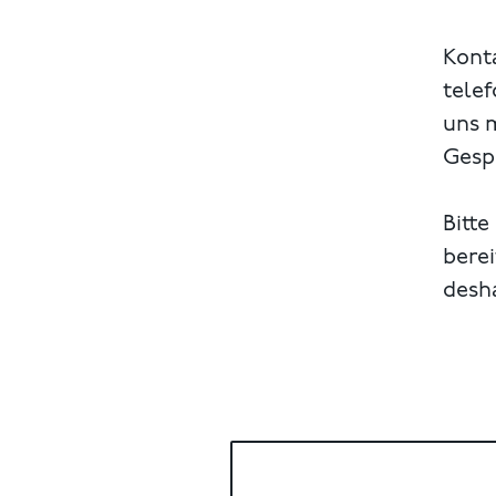
Konta
telef
uns 
Gespr
Bitte
berei
desh