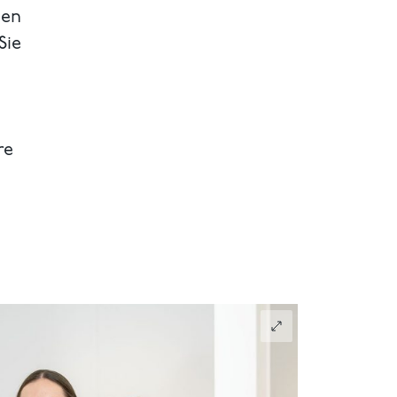
hen
Sie
re