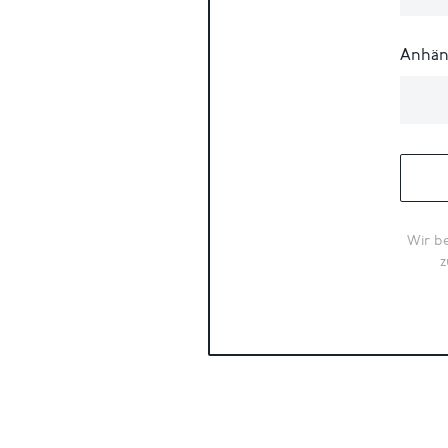
Anhän
Wir be
z