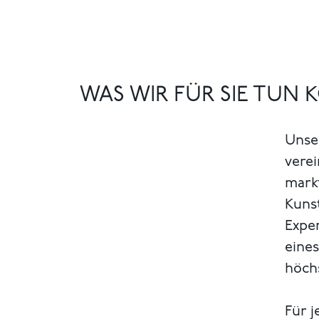
WAS WIR FÜR SIE TUN
Unse
verei
markt
Kuns
Exper
eines
höch
Für j