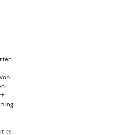
irten
 von
en
rt
hrung
bt es