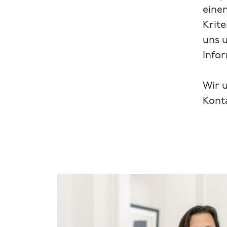
einen
Krite
uns 
Info
Wir u
Kont