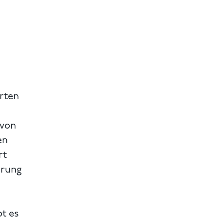
irten
 von
en
rt
hrung
bt es