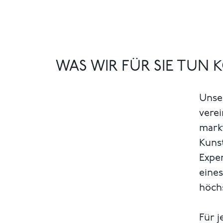
WAS WIR FÜR SIE TUN
Unse
verei
markt
Kuns
Exper
eines
höch
Für j