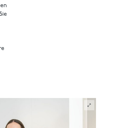
hen
Sie
re