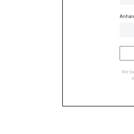
Anhän
Wir be
z