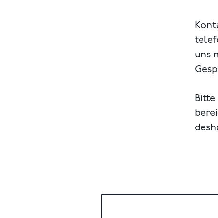
Konta
telef
uns 
Gespr
Bitte
berei
desh