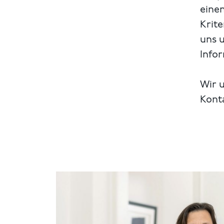
einen
Krite
uns 
Info
Wir u
Kont