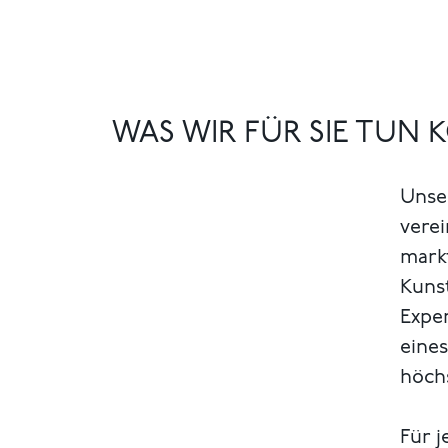
WAS WIR FÜR SIE TUN
Unse
verei
markt
Kuns
Exper
eines
höch
Für j