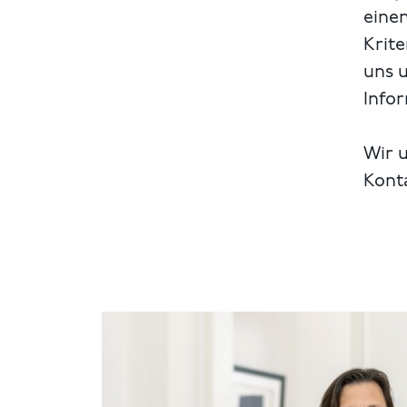
einen
Krite
uns 
Info
Wir u
Kont