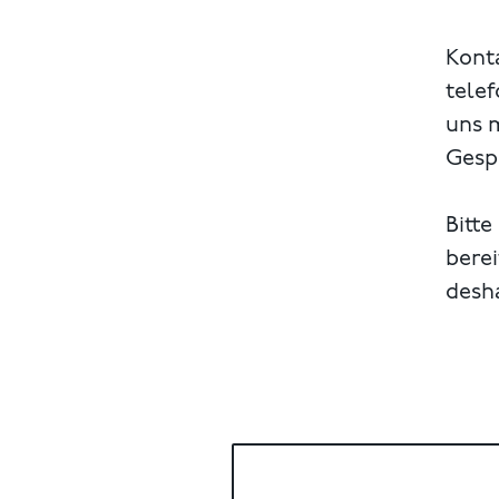
Konta
telef
uns 
Gespr
Bitte
berei
desh