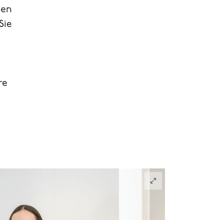
hen
Sie
re