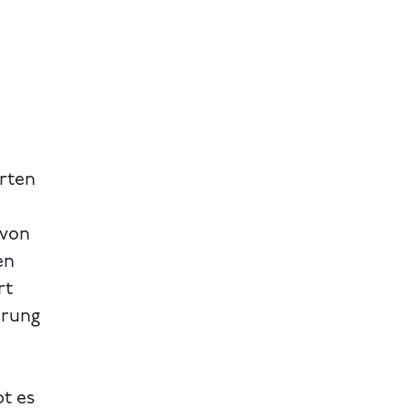
irten
 von
en
rt
hrung
bt es