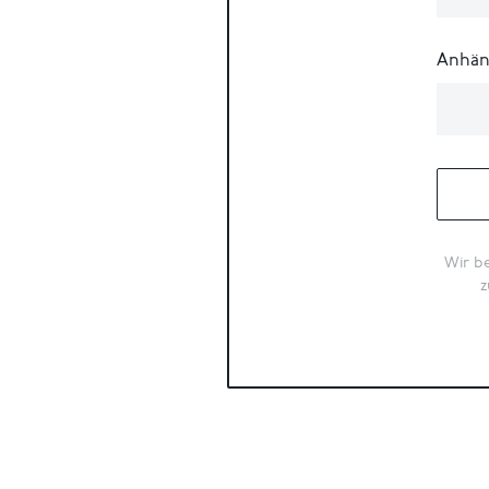
Anhän
Wir be
z