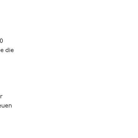
00
e die
r
neuen