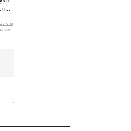
gen,
rie.
klärung
nd per