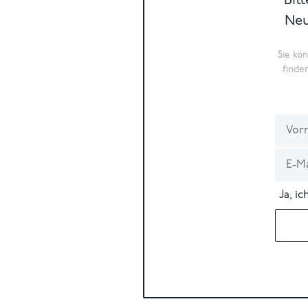
Bit
Neu
Sie kö
finde
Ja, i