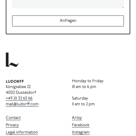
Anfragen
Monday to Friday
Königsallee 22
10 am to 6 pm
40212 Dusseldorf
+49
211
32
65
66
Saturday
mail@ludorff.com
11 am to 2 pm
Contact
Artsy
Privacy
Facebook
Legal information
Instagram