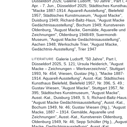
Düsseldorf 2026
Galerie Ludorff, "50 Jahre", Part I, 
Apr. - 7. Jun., Düsseldorf 2025
Städtisches Kunsthau
"Macke 1887-1914. Aquarell-Ausstellung", Bielefeld
1957
Städtisches Kunstmuseum, "August Macke",
Duisburg 1949
Richard-Baltz-Haus, "August Macke
Gedächtnisausstellung", Bochum 1949
Kunstverein
Oldenburg, "August Macke, Gemälde, Aquarelle und
Zeichnungen", Oldenburg 1948/49
Suermondt-
Museum, "August Macke Gedächtnisausstellung",
Aachen 1948
Werkschule Trier, "August Macke,
Gedächtnis-Ausstellung", Trier 1947
Galerie Ludorff, "50 Jahre", Part I,
LITERATURE
Düsseldorf 2025, S. 121
Ursula Heiderich, "August
Macke – Zeichnungen – Werkverzeichnis", Stuttgart
1993, Nr. 454
Vriesen, Gustav (Hg.), "Macke 1887-
1914. Aquarell-Ausstellung", Ausst.-Kat. Städtisches
Kunsthaus Bielefeld, Bielefeld 1957, Nr. 396, S. 49.
Gustav Vriesen, "August Macke", Stuttgart 1957, Nr.
395
Städtisches Kunstmuseum, "August Macke",
Ausst.-Kat., Duisburg 1949, S. 5
Richard-Baltz-Haus
"August Macke Gedächtnisausstellung", Ausst.-Kat.,
Bochum 1949, Nr. 46
Gustav Vriesen (Hg.), “August
Macke, 1887 – 1914. Gemälde, Aquarelle und
Zeichnungen“, Ausst.-Kat., Kunstverein Oldenburg,
Oldenburg 1949, Nr. 46
Sepp Schüller (Hg.), „Augus
Macke. Gedächtnisausstellung“, Ausst.-Kat.,