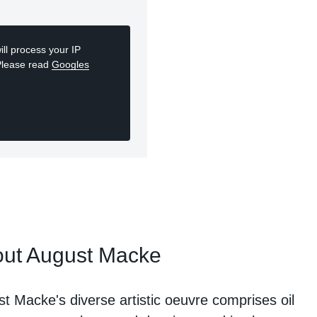
ll process your IP
Please read
Googles
ut August Macke
t Macke's diverse artistic oeuvre comprises oil