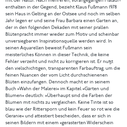
mit der Natur. Nach mehreren, vorangegangen Malauf­
enthalten in der Gegend, bezieht Klaus Fußmann 1978
sein Haus in Gelting an der Ostsee und noch im selben
Jahr legen er und seine Frau Barbara einen Garten an,
der in den folgenden Dekaden mit seiner prallen
Blütenpracht immer wieder zum Motiv und scheinbar
unversiegbaren Inspirationsquelle werden wird. In
seinen Aquarellen beweist Fußmann sein
meisterliches Können in dieser Technik, die keine
Fehler verzeiht und nicht zu korrigieren ist. Er nutzt
den vielschichtigen, transparenten Farbauftrag, um die
feinen Nuancen der vom Licht durchschienenen
Blüten einzufangen. Dennoch macht er in seinem
Buch »Wahn der Malerei« im Kapitel »Gärten und
Blumen« deutlich: »Überhaupt sind die Farben der
Blumen mit nichts zu vergleichen. Keine Tinte ist so
blau wie der Rittersporn und kein Feuer so rot wie die
Geranie« und at­testiert bescheiden, dass er sich in
seinen Bildern mit einem »gerasterten Widerschein