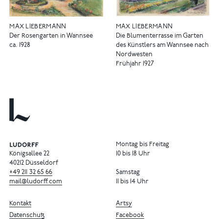
MAX LIEBERMANN
MAX LIEBERMANN
Der Rosengarten in Wannsee
Die Blumenterrasse im Garten
ca. 1928
des Künstlers am Wannsee nach
Nordwesten
Frühjahr 1927
Montag bis Freitag
Königsallee 22
10 bis 18 Uhr
40212 Düsseldorf
+49
211
32
65
66
Samstag
mail@ludorff.com
11 bis 14 Uhr
Kontakt
Artsy
Datenschutz
Facebook