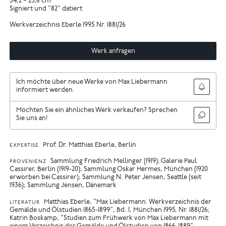
34,2 × 25,8 cm
Signiert und "82" datiert
Werkverzeichnis Eberle 1995 Nr. 1881/26
Werk anfragen
Ich möchte über neue Werke von Max Liebermann
informiert werden.
Möchten Sie ein ähnliches Werk verkaufen? Sprechen
Sie uns an!
Prof. Dr. Matthias Eberle, Berlin
EXPERTISE
Sammlung Friedrich Mellinger (1919); Galerie Paul
PROVENIENZ
Cassirer, Berlin (1919-20); Sammlung Oskar Hermes, München (1920
erworben bei Cassirer); Sammlung N. Peter Jensen, Seattle (seit
1936); Sammlung Jensen, Dänemark
Matthias Eberle, "Max Liebermann. Werkverzeichnis der
LITERATUR
Gemälde und Ölstudien 1865-1899", Bd. I, München 1995, Nr. 1881/26
Katrin Boskamp, "Studien zum Frühwerk von Max Liebermann mit