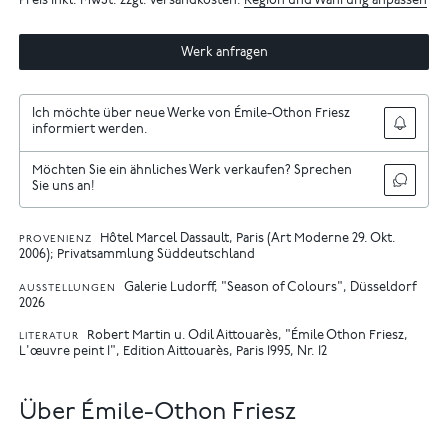
Preis inkl. MwSt. zzgl. Versandkosten.
Region und Währung anpassen
Werk anfragen
Ich möchte über neue Werke von Émile-Othon Friesz
informiert werden.
Möchten Sie ein ähnliches Werk verkaufen? Sprechen
Sie uns an!
Hôtel Marcel Dassault, Paris (Art Moderne 29. Okt.
PROVENIENZ
2006); Privatsammlung Süddeutschland
Galerie Ludorff, "Season of Colours", Düsseldorf
AUSSTELLUNGEN
2026
Robert Martin u. Odil Aittouarès, "Émile Othon Friesz,
LITERATUR
L'œuvre peint 1", Edition Aittouarès, Paris 1995, Nr. 12
Über Émile-Othon Friesz