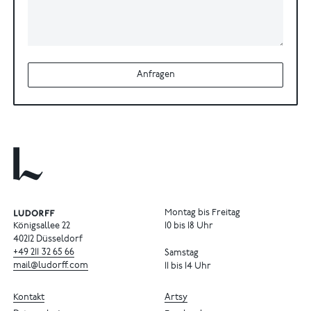
Anfragen
Montag bis Freitag
Königsallee 22
10 bis 18 Uhr
40212 Düsseldorf
+49
211
32
65
66
Samstag
mail@ludorff.com
11 bis 14 Uhr
Kontakt
Artsy