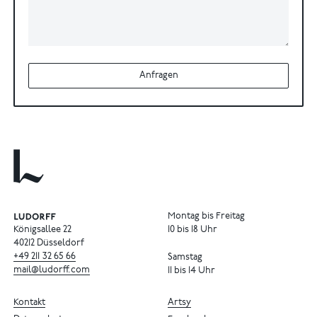
Anfragen
Montag bis Freitag
Königsallee 22
10 bis 18 Uhr
40212 Düsseldorf
+49
211
32
65
66
Samstag
mail@ludorff.com
11 bis 14 Uhr
Kontakt
Artsy