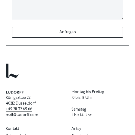
Anfragen
Montag bis Freitag
Königsallee 22
10 bis 18 Uhr
40212 Düsseldorf
+49
211
32
65
66
Samstag
mail@ludorff.com
11 bis 14 Uhr
Kontakt
Artsy