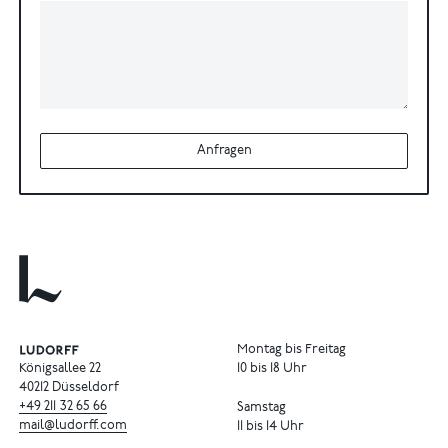
Anfragen
Montag bis Freitag
Königsallee 22
10 bis 18 Uhr
40212 Düsseldorf
+49
211
32
65
66
Samstag
mail@ludorff.com
11 bis 14 Uhr