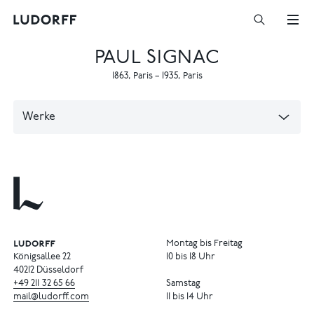
PAUL SIGNAC
1863
,
Paris
–
1935
,
Paris
Werke
Montag bis Freitag
Königsallee 22
10 bis 18 Uhr
40212 Düsseldorf
+49
211
32
65
66
Samstag
mail@ludorff.com
11 bis 14 Uhr