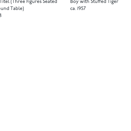
itel (Three Figures Seated
Boy with Stuffed Tiger
ound Table)
ca. 1957
8