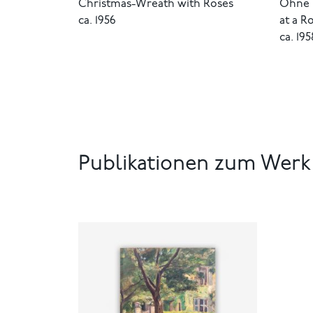
Christmas-Wreath with Roses
Ohne T
ca. 1956
at a R
ca. 195
Publikationen zum Werk