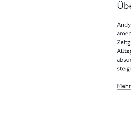
Üb
Andy 
amer
Zeitg
Allta
absur
steig
Mehr