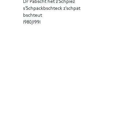
Dr Pabscht het z’Schpiez
s’Schpäckbschteck z’schpät
bschteut
1980/1991