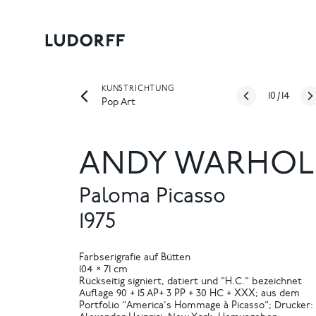
KUNSTRICHTUNG
10
/
14
Pop Art
ANDY WARHOL
Paloma Picasso
1975
Farbserigrafie auf Bütten
104 × 71 cm
Rückseitig signiert, datiert und "H.C." bezeichnet
Auflage 90 + 15 AP+ 3 PP + 30 HC + XXX; aus dem
Portfolio "America's Hommage à Picasso"; Drucker: