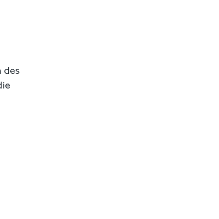
n des
die