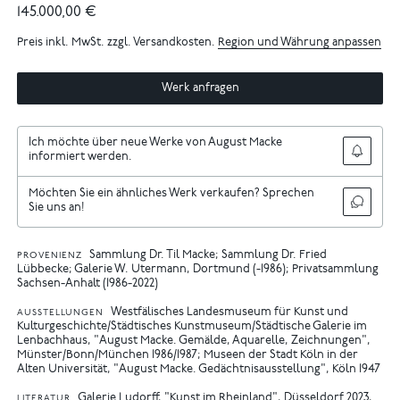
145.000,00 €
Preis inkl. MwSt. zzgl. Versandkosten.
Region und Währung anpassen
Werk anfragen
Ich möchte über neue Werke von August Macke
informiert werden.
Möchten Sie ein ähnliches Werk verkaufen? Sprechen
Sie uns an!
Sammlung Dr. Til Macke; Sammlung Dr. Fried
PROVENIENZ
Lübbecke; Galerie W. Utermann, Dortmund (-1986); Privatsammlung
Sachsen-Anhalt (1986-2022)
Westfälisches Landesmuseum für Kunst und
AUSSTELLUNGEN
Kulturgeschichte/Städtisches Kunstmuseum/Städtische Galerie im
Lenbachhaus, "August Macke. Gemälde, Aquarelle, Zeichnungen",
Münster/Bonn/München 1986/1987
Museen der Stadt Köln in der
Alten Universität, "August Macke. Gedächtnisausstellung", Köln 1947
Galerie Ludorff, "Kunst im Rheinland", Düsseldorf 2023,
LITERATUR