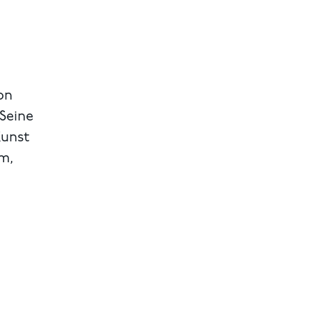
on
 Seine
Kunst
m,