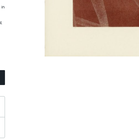
 in
il