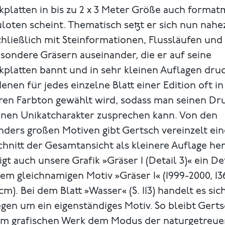
platten in bis zu 2 x 3 Meter Größe auch format
loten scheint. Thematisch setzt er sich nun nahe
hließlich mit Steinformationen, Flussläufen und
sondere Gräsern auseinander, die er auf seine
platten bannt und in sehr kleinen Auflagen druc
enen für jedes einzelne Blatt einer Edition oft in
ren Farbton gewählt wird, sodass man seinen Dr
einen Unikatcharakter zusprechen kann. Von den
ders großen Motiven gibt Gertsch vereinzelt ei
hnitt der Gesamtansicht als kleinere Auflage her
igt auch unsere Grafik »Gräser I (Detail 3)« ein De
em gleichnamigen Motiv »Gräser I« (1999-2000, 136
 cm). Bei dem Blatt »Wasser« (S. 113) handelt es sic
gen um ein eigenständiges Motiv. So bleibt Gerts
em grafischen Werk dem Modus der naturgetreue