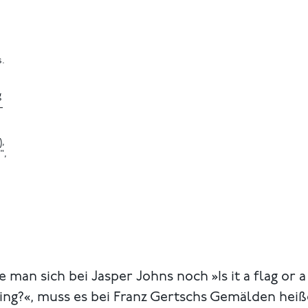
s.
g
-
),
",
e man sich bei Jasper Johns noch »Is it a flag or a
ing?«, muss es bei Franz Gertschs Gemälden hei