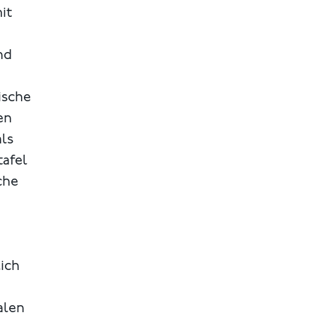
it
nd
ische
en
als
tafel
che
ich
alen