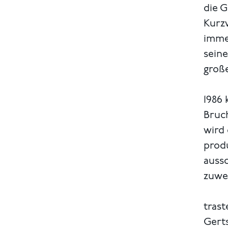
die 
Kurzw
immen
seine
groß
1986
Bruc
wird
produ
auss
zuwe
trast
Gerts