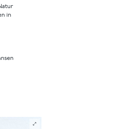
Natur
en in
annsen