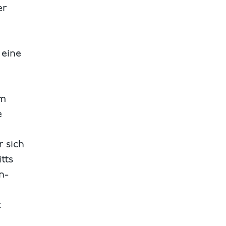
er
 eine
em
e
r sich
tts
n-
t