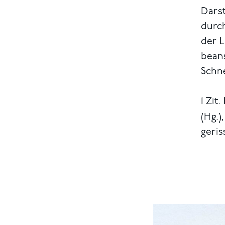
Dars
durch
der L
bean
Schne
1 Zit
(Hg.)
geris