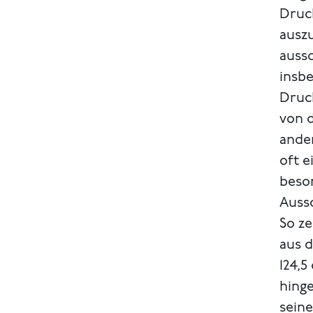
Druck
auszu
aussc
insbe
Druck
von d
ande
oft 
beson
Aussc
So ze
aus d
124,5
hinge
sein