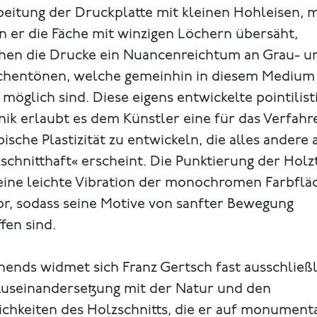
eitung der Druckplatte mit kleinen Hohleisen, m
 er die Fäche mit winzigen Löchern übersäht,
chen die Drucke ein Nuancenreichtum an Grau- u
chentönen, welche gemeinhin in diesem Medium
 möglich sind. Diese eigens entwickelte pointilist
ik erlaubt es dem Künstler eine für das Verfahr
ische Plastizität zu entwickeln, die alles andere 
schnitthaft« erscheint. Die Punktierung der Holz
 eine leichte Vibration der monochromen Farbflä
or, sodass seine Motive von sanfter Bewegung
ffen sind.
ends widmet sich Franz Gertsch fast ausschließl
Auseinandersetzung mit der Natur und den
ichkeiten des Holzschnitts, die er auf monument