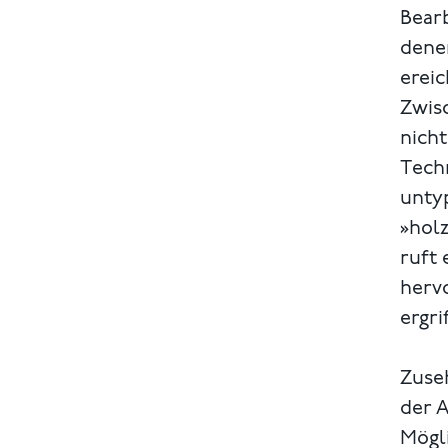
Bearb
denen
erei
Zwis
nicht
Techn
untyp
»holz
ruft
herv
ergri
Zuseh
der 
Mögl