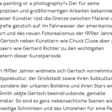
t a painting or a photography?« Der für seine
präzisen und großformartigen Arbeiten bekannt
izer Künstler löst die Grenze zwischen Malerei
rafie gänzlich auf. Im Fahrwasser der amerika­­ni
rt und des neuen Fotorealismus der 1970er Jahre
t Gertsch neben Künstlern wie Chuck Close aber
päern wie Gerhard Richter zu den wichtigsten
etern dieser Kunstperiode.
en 1970er Jahren widmete sich Gertsch vornehmli
ippiekultur, der Großstadt sowie ihren Subkultu
esondere der urbanen Bohème und ihren Stars w
 Smith setzte Gertsch beeindruckende, gemalte
mäler. So sind es ganz nebensächliche Szenen wi
seitige Schminken und das Umziehen für eine Pa