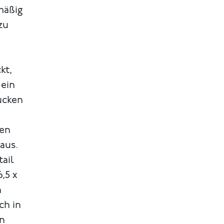
mäßig
zu
kt,
 ein
ucken
nen
aus.
tail
,5 x
h
ch in
n