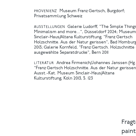
Museum Franz Gertsch, Burgdorf;
PROVENIENZ
Privatsammlung Schweiz
Galerie Ludorff, "The Simple Thing
AUSSTELLUNGEN
Minimalism and more...", Düsseldorf 2024
Museum
Sinclair-Haus/Altana Kulturstiftung, "Franz Gertsch
Holzschnitte. Aus der Natur gerissen", Bad Hombur
2013
Galerie Kornfeld, "Franz Gertsch. Holzschnitte 
ausgewählte Separatdrucke", Bern 2011
Andrea Firmenich/Johannes Janssen (Hg.
LITERATUR
"Franz Gertsch Holzschnitte. Aus der Natur gerissen
Ausst.-Kat. Museum Sinclair-Haus/Altana
Kulturstiftung, Köln 2013, S. 123
Fragt
paint