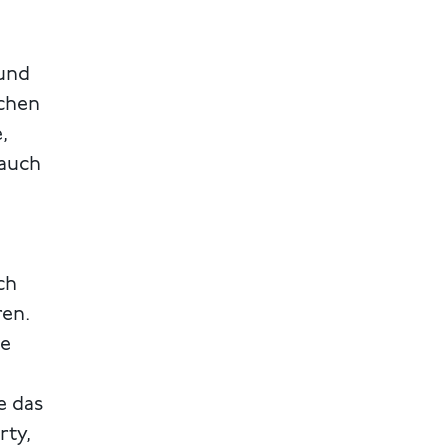
e
 und
schen
,
 auch
ch
ren.
ie
e das
rty,