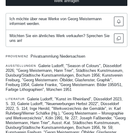
Werk anfragen
Ich möchte über neue Werke von Georg Meistermann
informiert werden.
Möchten Sie ein ähnliches Werk verkaufen? Sprechen Sie
uns an!
Privatsammlung Niedersachsen
PROVENIENZ
Galerie Ludorff, "Season of Colours", Düsseldorf
AUSSTELLUNGEN
2026
"Georg Meistermann, Hann Trier", Städtisches Kunstmuseum,
Duisburg/Städtische Kunstsammlungen, Bochum 1956
Kunstverein
Freiburg, "Georg Meistermann: Ölbilder, Glasfenster, Graphik",
Freiburg 1954
Galerie Franke, "Georg Meistermann: Bilder 1950/51,
Farbige Lithographien", München 1951
Galerie Ludorff, "Kunst im Rheinland", Düsseldorf 2023,
LITERATUR
S. 33
Galerie Ludorff, "Neuerwerbungen Herbst 2022", Düsseldorf
2022, S. 114
Inge Herold, "Werkverzeichnis der Gemälde", in: Karl
Ruhrberg/Werner Schäfke (Hg.), "Georg Meistermann – Monographie
und Werkverzeichnis", Köln 1991, Nr. 227
Joseph Faßbender, "Georg
Meistermann, Hann Trier", Ausst.-Kat. Städtisches Kunstmuseum,
Duisburg/Städtische Kunstsammlungen, Bochum 1956, Nr. 59
Kunstverein Freiburg, "Georg Meistermann: Ölbilder, Glasfenster,