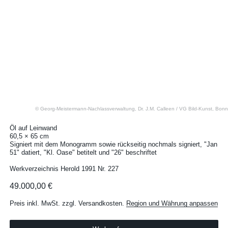
© Georg-Meistermann-Nachlassverwaltung, Dr. J.M. Calleen / VG Bild-Kunst, Bonn
Öl auf Leinwand
60,5 × 65 cm
Signiert mit dem Monogramm sowie rückseitig nochmals signiert, "Jan
51" datiert, "Kl. Oase" betitelt und "26" beschriftet
Werkverzeichnis Herold 1991 Nr. 227
49.000,00 €
Preis inkl. MwSt. zzgl. Versandkosten.
Region und Währung anpassen