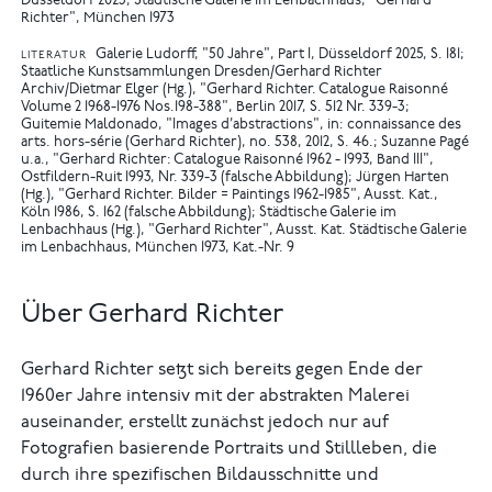
Düsseldorf 2025
Städtische Galerie im Lenbachhaus, "Gerhard
Richter", München 1973
Galerie Ludorff, "50 Jahre", Part I, Düsseldorf 2025, S. 181
LITERATUR
Staatliche Kunstsammlungen Dresden/Gerhard Richter
Archiv/Dietmar Elger (Hg.), "Gerhard Richter. Catalogue Raisonné
Volume 2 1968-1976 Nos.198-388", Berlin 2017, S. 512 Nr. 339-3
Guitemie Maldonado, "Images d’abstractions", in: connaissance des
arts. hors-série (Gerhard Richter), no. 538, 2012, S. 46.
Suzanne Pagé
u.a., "Gerhard Richter: Catalogue Raisonné 1962 - 1993, Band III",
Ostfildern-Ruit 1993, Nr. 339-3 (falsche Abbildung)
Jürgen Harten
(Hg.), "Gerhard Richter. Bilder = Paintings 1962-1985", Ausst. Kat.,
Köln 1986, S. 162 (falsche Abbildung)
Städtische Galerie im
Lenbachhaus (Hg.), "Gerhard Richter", Ausst. Kat. Städtische Galerie
im Lenbachhaus, München 1973, Kat.-Nr. 9
Über Gerhard Richter
Gerhard Richter setzt sich bereits gegen Ende der
1960er Jahre intensiv mit der abstrakten Malerei
auseinander, erstellt zunächst jedoch nur auf
Fotografien basierende Portraits und Stillleben, die
durch ihre spezifischen Bildausschnitte und