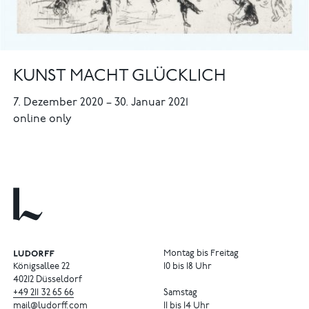
KUNST MACHT GLÜCKLICH
7. Dezember 2020
–
30. Januar 2021
online only
Montag bis Freitag
Königsallee 22
10 bis 18 Uhr
40212 Düsseldorf
+49
211
32
65
66
Samstag
mail@ludorff.com
11 bis 14 Uhr