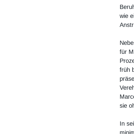
Beruh
wie e
Anstr
Neben
für M
Proze
früh 
präse
Vereh
Marce
sie o
In se
minim