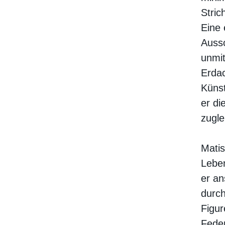
Stric
Eine 
Aussc
unmi
Erdac
Künst
er di
zugle
Matis
Lebe
er an
durc
Figur
Feder