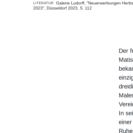
Galerie Ludorff, "Neuerwerbungen Herbs
LITERATUR
2023", Düsseldorf 2023, S. 112
Der f
Matis
bekan
einzi
dreid
Maler
Verei
In se
einer
Ruhe 