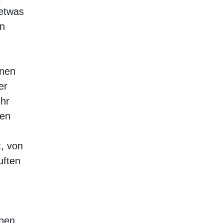
 etwas
en
hnen
er
ehr
gen
t, von
uften
inen