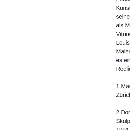
Küns
seine
als M
Vitri
Louis
Maler
es ei
Redli
1 Mat
Züric
2 Dom
Skul
1991,