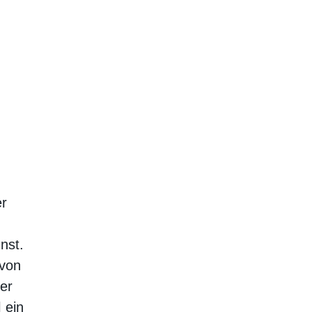
er
nst.
»von
der
 ein