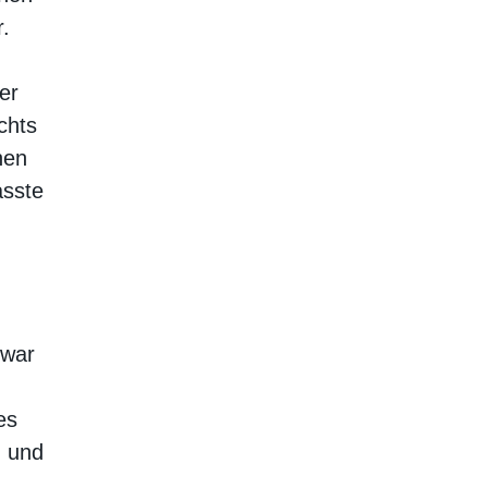
.
er
chts
nen
asste
 war
es
d und