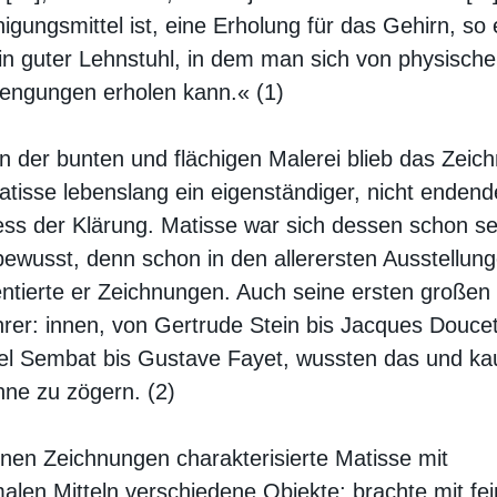
igungsmittel ist, eine Erholung für das Gehirn, so
in guter Lehnstuhl, in dem man sich von physisch
engungen erholen kann.« (1)
 der bunten und flächigen Malerei blieb das Zeic
atisse lebenslang ein eigenständiger, nicht endend
ss der Klärung. Matisse war sich dessen schon s
bewusst, denn schon in den allerersten Ausstellun
ntierte er Zeichnungen. Auch seine ersten großen
rer: innen, von Gertrude Stein bis Jacques Douce
l Sembat bis Gustave Fayet, wussten das und ka
hne zu zögern. (2)
inen Zeichnungen charakterisierte Matisse mit
alen Mitteln verschiedene Objekte; brachte mit fe