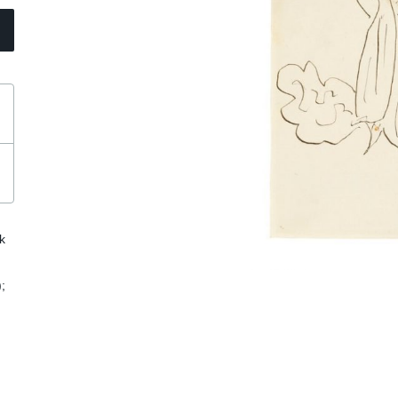
k
;
.