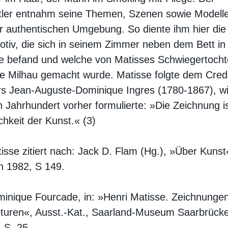
tler entnahm seine Themen, Szenen sowie Modell
r authentischen Umgebung. So diente ihm hier die
otiv, die sich in seinem Zimmer neben dem Bett in 
ne befand und welche von Matisses Schwiegertocht
e Milhau gemacht wurde. Matisse folgte dem Cre
s Jean-Auguste-Dominique Ingres (1780-1867), wi
n Jahrhundert vorher formulierte: »Die Zeichnung is
chkeit der Kunst.« (3)
isse zitiert nach: Jack D. Flam (Hg.), »Über Kunst
h 1982, S 149.
inique Fourcade, in: »Henri Matisse. Zeichnunge
pturen«, Ausst.-Kat., Saarland-Museum Saarbrück
 S. 25.