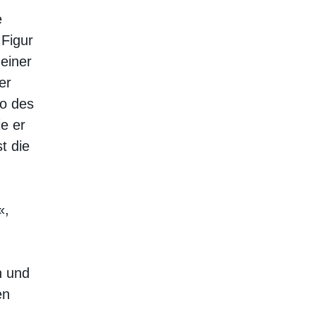
e
 Figur
einer
er
do des
e er
t die
«,
n und
en