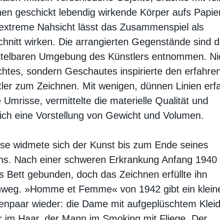
hen geschickt lebendig wirkende Körper aufs Papier
extreme Nahsicht lässt das Zusammenspiel als
hnitt wirken. Die arrangierten Gegenstände sind d
ttelbaren Umgebung des Künstlers entnommen. Ni
htes, sondern Geschautes inspirierte den erfahre
ler zum Zeichnen. Mit wenigen, dünnen Linien erf
e Umrisse, vermittelte die materielle Qualität und
ich eine Vorstellung von Gewicht und Volumen.
se widmete sich der Kunst bis zum Ende seines
ns. Nach einer schweren Erkrankung Anfang 1940
s Bett gebunden, doch das Zeichnen erfüllte ihn
hweg. »Homme et Femme« von 1942 gibt ein klein
enpaar wieder: die Dame mit aufgeplüschtem Klei
 im Haar, der Mann im Smoking mit Fliege. Der