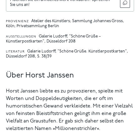
Möchten Sie ein ähnliches Werk verkaufen? Sprechen
Sie uns an!
Atelier des Künstlers; Sammlung Johannes Gross,
PROVENIENZ
Köln; Privatsammlung Berlin
Galerie Ludorff, "Schöne Grüße –
AUSSTELLUNGEN
Künstlerpostkarten", Düsseldorf 2018
Galerie Ludorff, "Schöne Grüße. Künstlerpostkarten",
LITERATUR
Düsseldorf 2018, S. 38/39
Über Horst Janssen
Horst Janssen liebte es zu provozieren, spielte mit
Worten und Doppeldeutigkeiten, die er oft im
humoristischen Gewand verkleidete. Mit einer Vielzahl
von feinsten Bleistiftstrichen gelingt ihm eine große
Vielfalt an Graustufen. Er gab sich daher selbst den
vielzitierten Namen »Millionenstrichler«.