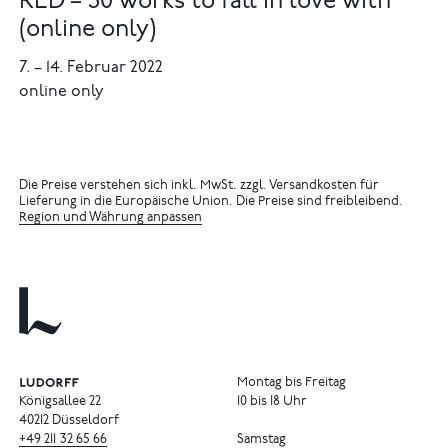
RED – 30 works to fall in love with
(online only)
7.
–
14. Februar 2022
online only
Die Preise verstehen sich inkl. MwSt. zzgl. Versandkosten für
Lieferung in die Europäische Union. Die Preise sind freibleibend.
Region und Währung anpassen
Montag bis Freitag
Königsallee 22
10 bis 18 Uhr
40212 Düsseldorf
+49
211
32
65
66
Samstag