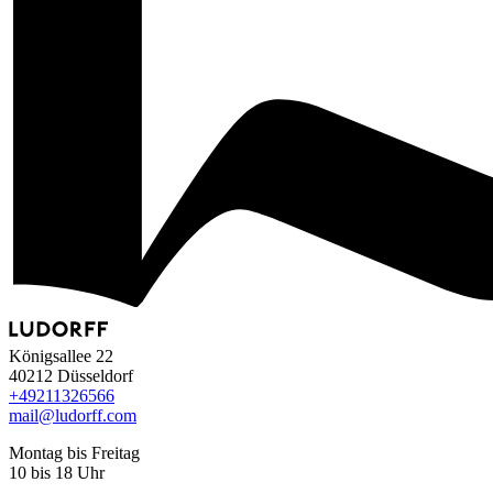
Königsallee 22
40212 Düsseldorf
+49
211
32
65
66
mail@ludorff.com
Montag bis Freitag
10 bis 18 Uhr