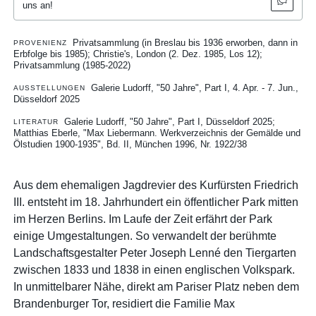
uns an!
Privatsammlung (in Breslau bis 1936 erworben, dann in
PROVENIENZ
Erbfolge bis 1985); Christie's, London (2. Dez. 1985, Los 12);
Privatsammlung (1985-2022)
Galerie Ludorff, "50 Jahre", Part I, 4. Apr. - 7. Jun.,
AUSSTELLUNGEN
Düsseldorf 2025
Galerie Ludorff, "50 Jahre", Part I, Düsseldorf 2025
LITERATUR
Matthias Eberle, "Max Liebermann. Werkverzeichnis der Gemälde und
Ölstudien 1900-1935", Bd. II, München 1996, Nr. 1922/38
Aus dem ehemaligen Jagdrevier des Kurfürsten Friedrich
III. entsteht im 18. Jahrhundert ein öffentlicher Park mitten
im Herzen Berlins. Im Laufe der Zeit erfährt der Park
einige Umgestaltungen. So verwandelt der berühmte
Landschaftsgestalter Peter Joseph Lenné den Tiergarten
zwischen 1833 und 1838 in einen englischen Volkspark.
In unmittelbarer Nähe, direkt am Pariser Platz neben dem
Brandenburger Tor, residiert die Familie Max