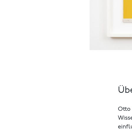
Übe
Otto
Wiss
einfl