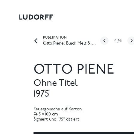
PUBLIKATION
4
/
6
Otto Piene. Black Melt & Light Rays
OTTO PIENE
Ohne Titel
1975
Feuergouache auf Karton
74,5 × 100 cm
Signiert und "75" datiert