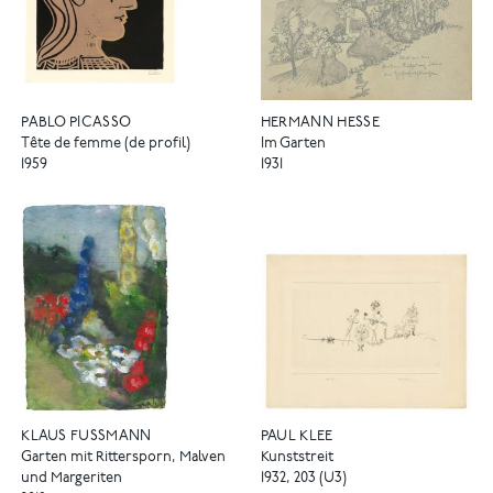
PABLO PICASSO
HERMANN HESSE
Tête de femme (de profil)
Im Garten
1959
1931
KLAUS FUSSMANN
PAUL KLEE
Garten mit Rittersporn, Malven
Kunststreit
und Margeriten
1932, 203 (U3)