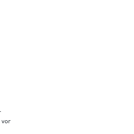
r
 vor