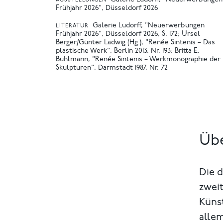
Galerie Ludorff, "Neuerwerbungen
AUSSTELLUNGEN
Frühjahr 2026", Düsseldorf 2026
Galerie Ludorff, "Neuerwerbungen
LITERATUR
Frühjahr 2026", Düsseldorf 2026, S. 172
Ursel
Berger/Günter Ladwig (Hg.), "Renée Sintenis – Das
plastische Werk", Berlin 2013, Nr. 193
Britta E.
Buhlmann, "Renée Sintenis – Werkmonographie der
Skulpturen", Darmstadt 1987, Nr. 72
Übe
Die d
zwei
Küns
allem