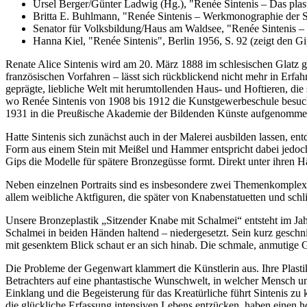
Ursel Berger/Günter Ladwig (Hg.), "Renée Sintenis – Das plas
Britta E. Buhlmann, "Renée Sintenis – Werkmonographie der S
Senator für Volksbildung/Haus am Waldsee, "Renée Sintenis – 
Hanna Kiel, "Renée Sintenis", Berlin 1956, S. 92 (zeigt den Gi
Renate Alice Sintenis wird am 20. März 1888 im schlesischen Glatz ge
französischen Vorfahren – lässt sich rückblickend nicht mehr in Erfa
geprägte, liebliche Welt mit herumtollenden Haus- und Hoftieren, die s
wo Renée Sintenis von 1908 bis 1912 die Kunstgewerbeschule besucht.
1931 in die Preußische Akademie der Bildenden Künste aufgenomme
Hatte Sintenis sich zunächst auch in der Malerei ausbilden lassen, entd
Form aus einem Stein mit Meißel und Hammer entspricht dabei jedoch n
Gips die Modelle für spätere Bronzegüsse formt. Direkt unter ihren
Neben einzelnen Portraits sind es insbesondere zwei Themenkomplexe, 
allem weibliche Aktfiguren, die später von Knabenstatuetten und schl
Unsere Bronzeplastik „Sitzender Knabe mit Schalmei“ entsteht im Jahr
Schalmei in beiden Händen haltend – niedergesetzt. Sein kurz geschni
mit gesenktem Blick schaut er an sich hinab. Die schmale, anmutige Ge
Die Probleme der Gegenwart klammert die Künstlerin aus. Ihre Plasti
Betrachters auf eine phantastische Wunschwelt, in welcher Mensch u
Einklang und die Begeisterung für das Kreatürliche führt Sintenis zu 
die glückliche Erfassung intensiven Lebens entzücken, haben einen ho