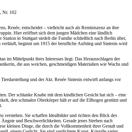
, Nr. 102
ns, Renée, entscheidet – vielleicht auch als Reminiszenz an ihre
uruppin. Hier eröffnet sich dem jungen Mädchen eine ländlich
tation in Stuttgart siedelt die Familie schließlich nach Berlin über,
erläuft, beginnt um 1915 der berufliche Aufstieg und Sintenis wird
rtan im Mittelpunkt ihres Interesses liegt. Das Herausschlagen der
lastikerin, die aus weichen, geschmeidigen Materialien wie Wachs und
Tierdarstellung und der Akt. Renée Sintenis entwirft anfangs vor
tten. Der schlanke Knabe mit dem kindlichen Gesicht hat sich – eine
kelt, den schmalen Oberkörper hält er auf die Ellbogen gestützt und
t.
 verstehen. Sie schaffen Idealbilder und richten den Blick des
, Ängste und Beschwerlichkeiten. Gerade jenes Streben nach
iese kleinen Dinge, die durch die Vollkommenheit ihrer Gestalt und
ll, einem Gedicht. Sie sind verdichtete Kunst, Kristalle vieler