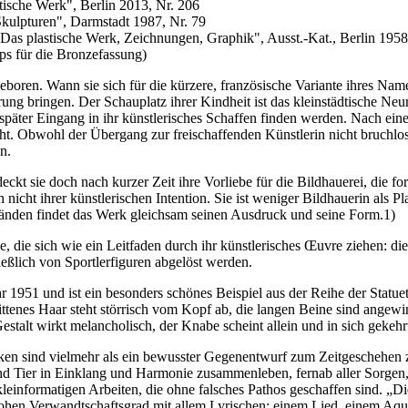
tische Werk", Berlin 2013, Nr. 206
kulpturen", Darmstadt 1987, Nr. 79
Das plastische Werk, Zeichnungen, Graphik", Ausst.-Kat., Berlin 1958
ps für die Bronzefassung)
boren. Wann sie sich für die kürzere, französische Variante ihres Name
hrung bringen. Der Schauplatz ihrer Kindheit ist das kleinstädtische Ne
päter Eingang in ihr künstlerisches Schaffen finden werden. Nach einer S
 Obwohl der Übergang zur freischaffenden Künstlerin nicht bruchlos v
n.
eckt sie doch nach kurzer Zeit ihre Vorliebe für die Bildhauerei, die fo
icht ihrer künstlerischen Intention. Sie ist weniger Bildhauerin als P
 Händen findet das Werk gleichsam seinen Ausdruck und seine Form.1)
die sich wie ein Leitfaden durch ihr künstlerisches Œuvre ziehen: die 
ießlich von Sportlerfiguren abgelöst werden.
 1951 und ist ein besonders schönes Beispiel aus der Reihe der Statue
ttenes Haar steht störrisch vom Kopf ab, die langen Beine sind angewin
stalt wirkt melancholisch, der Knabe scheint allein und in sich gekehr
ken sind vielmehr als ein bewusster Gegenentwurf zum Zeitgeschehen zu
nd Tier in Einklang und Harmonie zusammenleben, fernab aller Sorgen
kleinformatigen Arbeiten, die ohne falsches Pathos geschaffen sind. „D
hen Verwandtschaftsgrad mit allem Lyrischen: einem Lied, einem Aquare