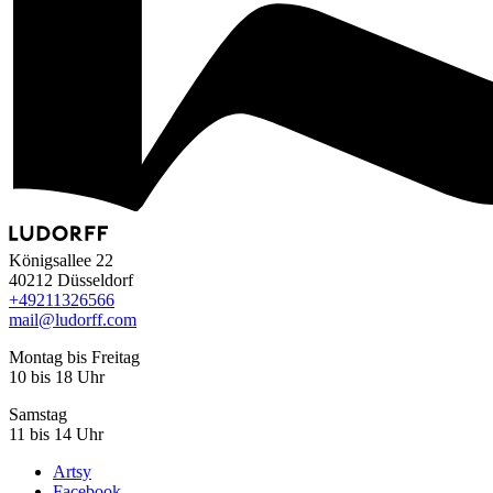
Königsallee 22
40212 Düsseldorf
+49
211
32
65
66
mail@ludorff.com
Montag bis Freitag
10 bis 18 Uhr
Samstag
11 bis 14 Uhr
Artsy
Facebook