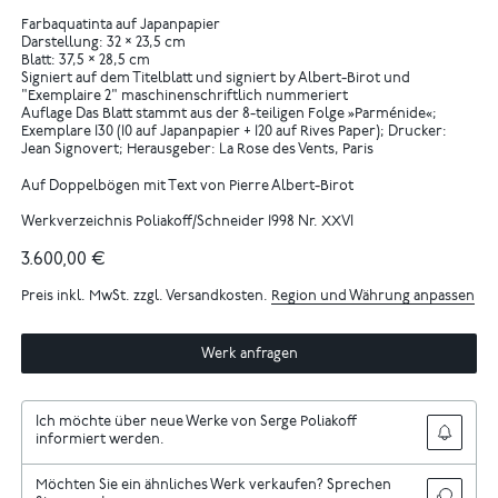
Farbaquatinta auf Japanpapier
Darstellung: 32 × 23,5 cm
Blatt: 37,5 × 28,5 cm
Signiert auf dem Titelblatt und signiert by Albert-Birot und
"Exemplaire 2" maschinenschriftlich nummeriert
Auflage Das Blatt stammt aus der 8-teiligen Folge »Parménide«;
Exemplare 130 (10 auf Japanpapier + 120 auf Rives Paper); Drucker:
Jean Signovert; Herausgeber: La Rose des Vents, Paris
Auf Doppelbögen mit Text von Pierre Albert-Birot
Werkverzeichnis Poliakoff/Schneider 1998 Nr. XXVI
3.600,00 €
Preis inkl. MwSt. zzgl. Versandkosten.
Region und Währung anpassen
Werk anfragen
Ich möchte über neue Werke von Serge Poliakoff
informiert werden.
Möchten Sie ein ähnliches Werk verkaufen? Sprechen