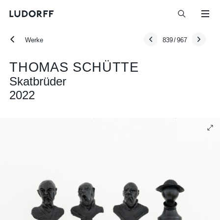
Werke
839
/
967
THOMAS SCHÜTTE
Skatbrüder
2022