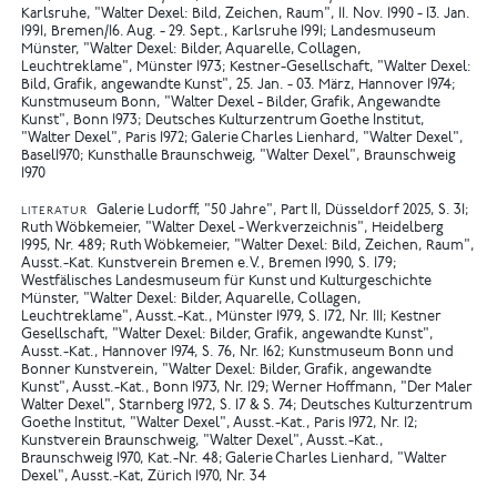
Karlsruhe, "Walter Dexel: Bild, Zeichen, Raum", 11. Nov. 1990 - 13. Jan.
1991, Bremen/16. Aug. - 29. Sept., Karlsruhe 1991
Landesmuseum
Münster, "Walter Dexel: Bilder, Aquarelle, Collagen,
Leuchtreklame", Münster 1973
Kestner-Gesellschaft, "Walter Dexel:
Bild, Grafik, angewandte Kunst", 25. Jan. - 03. März, Hannover 1974
Kunstmuseum Bonn, "Walter Dexel - Bilder, Grafik, Angewandte
Kunst", Bonn 1973
Deutsches Kulturzentrum Goethe Institut,
"Walter Dexel", Paris 1972
Galerie Charles Lienhard, "Walter Dexel",
Basel1970
Kunsthalle Braunschweig, "Walter Dexel", Braunschweig
1970
Galerie Ludorff, "50 Jahre", Part II, Düsseldorf 2025, S. 31
LITERATUR
Ruth Wöbkemeier, "Walter Dexel - Werkverzeichnis", Heidelberg
1995, Nr. 489
Ruth Wöbkemeier, "Walter Dexel: Bild, Zeichen, Raum",
Ausst.-Kat. Kunstverein Bremen e.V., Bremen 1990, S. 179
Westfälisches Landesmuseum für Kunst und Kulturgeschichte
Münster, "Walter Dexel: Bilder, Aquarelle, Collagen,
Leuchtreklame", Ausst.-Kat., Münster 1979, S. 172, Nr. 111
Kestner
Gesellschaft, "Walter Dexel: Bilder, Grafik, angewandte Kunst",
Ausst.-Kat., Hannover 1974, S. 76, Nr. 162
Kunstmuseum Bonn und
Bonner Kunstverein, "Walter Dexel: Bilder, Grafik, angewandte
Kunst", Ausst.-Kat., Bonn 1973, Nr. 129
Werner Hoffmann, "Der Maler
Walter Dexel", Starnberg 1972, S. 17 & S. 74
Deutsches Kulturzentrum
Goethe Institut, "Walter Dexel", Ausst.-Kat., Paris 1972, Nr. 12
Kunstverein Braunschweig, "Walter Dexel", Ausst.-Kat.,
Braunschweig 1970, Kat.-Nr. 48
Galerie Charles Lienhard, "Walter
Dexel", Ausst.-Kat, Zürich 1970, Nr. 34