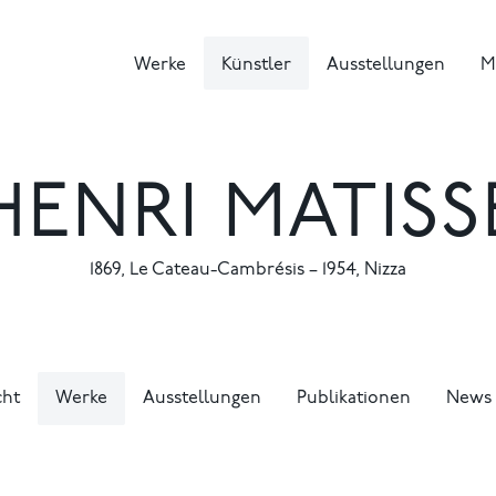
Werke
Künstler
Ausstellungen
M
HENRI MATISS
1869
,
Le Cateau-Cambrésis
–
1954
,
Nizza
cht
Werke
Ausstellungen
Publikationen
News