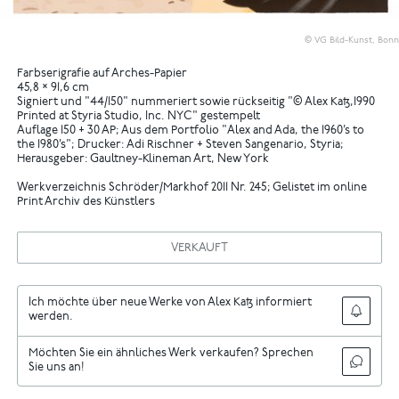
© VG Bild-Kunst, Bonn
Farbserigrafie auf Arches-Papier
45,8 × 91,6 cm
Signiert und "44/150" nummeriert sowie rückseitig "© Alex Katz,1990
Printed at Styria Studio, Inc. NYC" gestempelt
Auflage 150 + 30 AP; Aus dem Portfolio "Alex and Ada, the 1960’s to
the 1980’s"; Drucker: Adi Rischner + Steven Sangenario, Styria;
Herausgeber: Gaultney-Klineman Art, New York
Werkverzeichnis Schröder/Markhof 2011 Nr. 245; Gelistet im online
Print Archiv des Künstlers
VERKAUFT
Ich möchte über neue Werke von Alex Katz informiert
werden.
Möchten Sie ein ähnliches Werk verkaufen? Sprechen
Sie uns an!