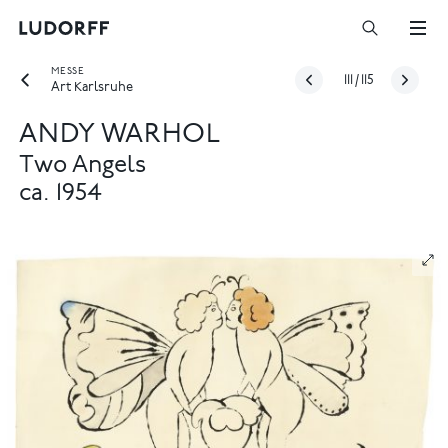
MESSE
111
/
115
Art Karlsruhe
ANDY WARHOL
Two Angels
ca. 1954