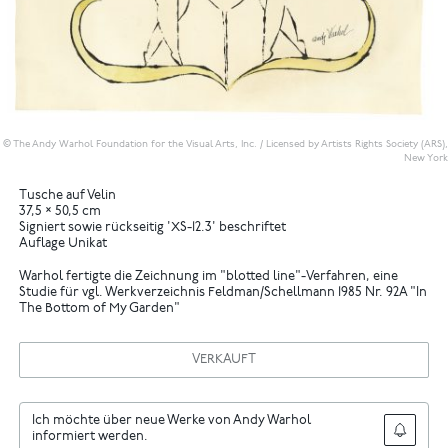
© The Andy Warhol Foundation for the Visual Arts, Inc. / Licensed by Artists Rights Society (ARS),
New York
Tusche auf Velin
37,5 × 50,5 cm
Signiert sowie rückseitig 'XS-12.3' beschriftet
Auflage Unikat
Warhol fertigte die Zeichnung im "blotted line"-Verfahren, eine
Studie für vgl. Werkverzeichnis Feldman/Schellmann 1985 Nr. 92A "In
The Bottom of My Garden"
VERKAUFT
Ich möchte über neue Werke von Andy Warhol
informiert werden.